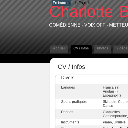
En français
In English
Charlotte
B
COMÉDIENNE - VOIX OFF - METT
Accueil
CV / Infos
Photos
Vidéos
CV / Infos
Divers
Langues
Français ()
Anglais ()
Espagnol ()
Sports pratiqués
Ski alpin, Cours
Danse
Danses
Claquettes,
Contemporaine,
Instruments
Piano, Ukulélé