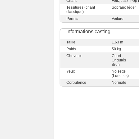
Chant
Folk, Jazz, Pop
Tessitures (chant
Soprano léger
classique)
Permis
Voiture
Informations casting
Taille
1.63 m
Poids
50 kg
Cheveux
Court
Ondulés
Brun
Yeux
Noisette
(Lunettes)
Corpulence
Normale