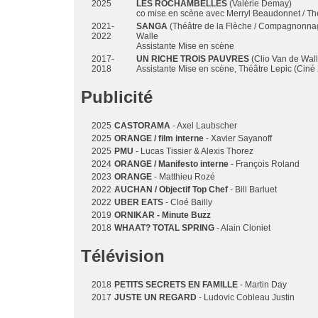
2025
LES ROCHAMBELLES
(Valérie Demay)
co mise en scène avec Merryl Beaudonnet / Thé
2021-
SANGA
(Théâtre de la Flèche / Compagnonnag
2022
Walle
Assistante Mise en scène
2017-
UN RICHE TROIS PAUVRES
(Clio Van de Wall
2018
Assistante Mise en scène, Théâtre Lepic (Ciné X
Publicité
2025
CASTORAMA
- Axel Laubscher
2025
ORANGE / film interne
- Xavier Sayanoff
2025
PMU
- Lucas Tissier & Alexis Thorez
2024
ORANGE / Manifesto interne
- François Roland
2023
ORANGE
- Matthieu Rozé
2022
AUCHAN / Objectif Top Chef
- Bill Barluet
2022
UBER EATS
- Cloé Bailly
2019
ORNIKAR - Minute Buzz
2018
WHAAT? TOTAL SPRING
- Alain Cloniet
Télévision
2018
PETITS SECRETS EN FAMILLE
- Martin Day
2017
JUSTE UN REGARD
- Ludovic Cobleau Justin