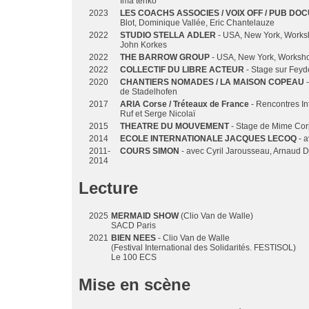
Ima tenko
2023
LES COACHS ASSOCIES / VOIX OFF / PUB DO
Blot, Dominique Vallée, Eric Chantelauze
2022
STUDIO STELLA ADLER
- USA, New York, Worksh
John Korkes
2022
THE BARROW GROUP
- USA, New York, Worksh
2022
COLLECTIF DU LIBRE ACTEUR
- Stage sur Feyd
2020
CHANTIERS NOMADES / LA MAISON COPEAU
de Stadelhofen
2017
ARIA Corse / Tréteaux de France
- Rencontres In
Ruf et Serge Nicolaï
2015
THEATRE DU MOUVEMENT
- Stage de Mime Cor
2014
ECOLE INTERNATIONALE JACQUES LECOQ
- a
2011-
COURS SIMON
- avec Cyril Jarousseau, Arnaud 
2014
Lecture
2025
MERMAID SHOW
(Clio Van de Walle)
SACD Paris
2021
BIEN NEES
- Clio Van de Walle
(Festival International des Solidarités. FESTISOL)
Le 100 ECS
Mise en scène