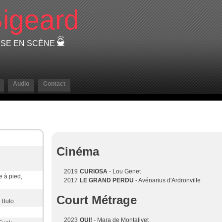
igeard
EUSE EN SCÈNE
Audio
Contact
Cinéma
2019
CURIOSA
- Lou Genet
e à pied,
2017
LE GRAND PERDU
- Avénarius d'Ardronville
Court Métrage
 Buto
2023
OUI!
- Mara de Montalivet