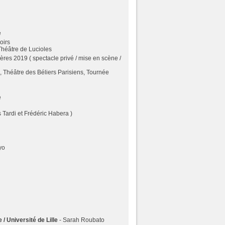
e
oirs
 Théâtre de Lucioles
res 2019 ( spectacle privé / mise en scène /
 Théâtre des Béliers Parisiens, Tournée
e
 Tardi et Frédéric Habera )
yo
/ Université de Lille
- Sarah Roubato