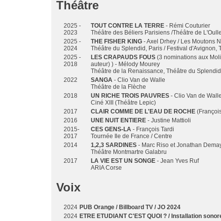
Théâtre
2025 -
TOUT CONTRE LA TERRE
- Rémi Couturier
2023
Théâtre des Béliers Parisiens /Théâtre de L'Oull
2025 -
THE FISHER KING
- Axel Drhey / Les Moutons N
2024
Théâtre du Splendid, Paris / Festival d'Avignon,
2025 -
LES CRAPAUDS FOUS
(3 nominations aux Moliè
2018
auteur) ) - Mélody Mourey
Théâtre de la Renaissance, Théâtre du Splendid,
2022
SANGA
- Clio Van de Walle
Théâtre de la Flèche
2018
UN RICHE TROIS PAUVRES
- Clio Van de Wall
Ciné XIII (Théâtre Lepic)
2017
CLAIR COMME DE L'EAU DE ROCHE
(François
2016
UNE NUIT ENTIERE
- Justine Mattioli
2015-
CES GENS-LA
- François Tardi
2017
Tournée Ile de France / Centre
2014
1,2,3 SARDINES
- Marc Riso et Jonathan Dema
Théâtre Montmartre Galabru
2017
LA VIE EST UN SONGE
- Jean Yves Ruf
ARIA Corse
Voix
2024
PUB Orange / Billboard TV / JO 2024
2024
ETRE ETUDIANT C'EST QUOI ? / Installation sonore 