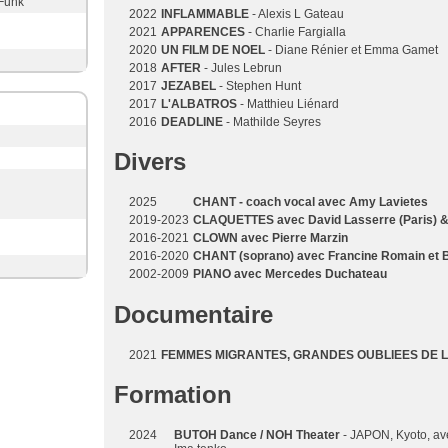
 Funk
2022
INFLAMMABLE
- Alexis L Gateau
2021
APPARENCES
- Charlie Fargialla
2020
UN FILM DE NOEL
- Diane Rénier et Emma Gamet
2018
AFTER
- Jules Lebrun
2017
JEZABEL
- Stephen Hunt
2017
L'ALBATROS
- Matthieu Liénard
2016
DEADLINE
- Mathilde Seyres
Divers
2025
CHANT - coach vocal avec Amy Lavietes
2019-2023
CLAQUETTES avec David Lasserre (Paris) 
2016-2021
CLOWN avec Pierre Marzin
2016-2020
CHANT (soprano) avec Francine Romain et 
2002-2009
PIANO avec Mercedes Duchateau
Documentaire
2021
FEMMES MIGRANTES, GRANDES OUBLIEES DE L
Formation
2024
BUTOH Dance / NOH Theater
- JAPON, Kyoto, a