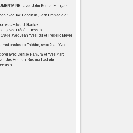
CUMENTAIRE
- avec John Berribi, François
op avec Joe Goscinski, Josh Bromfield et
op avec Edward Stanley
eau, avec Frédéric Jessua
- Stage avec Jean Yves Ruf et Frédéric Meyer
ternationales de Théâtre, avec Jean Yves
porel avec Denise Namura et Yves Marc
vec Jos Houben, Susana Lastreto
Décarsin