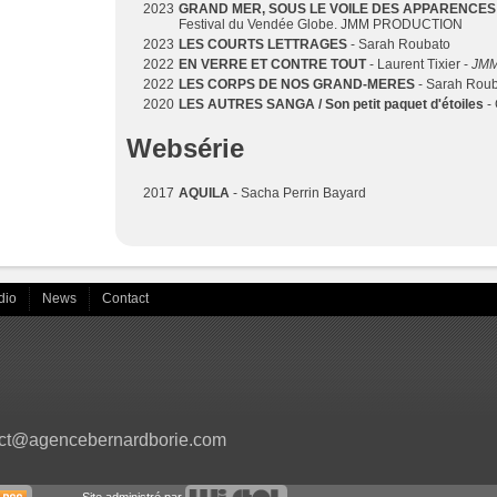
2023
GRAND MER, SOUS LE VOILE DES APPARENCES
Festival du Vendée Globe. JMM PRODUCTION
2023
LES COURTS LETTRAGES
- Sarah Roubato
2022
EN VERRE ET CONTRE TOUT
- Laurent Tixier -
JMM
2022
LES CORPS DE NOS GRAND-MERES
- Sarah Roub
2020
LES AUTRES SANGA / Son petit paquet d'étoiles
- 
Websérie
2017
AQUILA
- Sacha Perrin Bayard
dio
News
Contact
ct@agencebernardborie.com
Site administré par