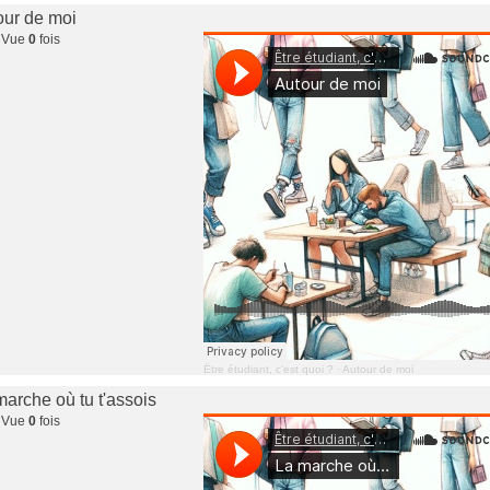
tour de moi
 Vue
0
fois
Être étudiant, c'est quoi ?
·
Autour de moi
 marche où tu t'assois
 Vue
0
fois