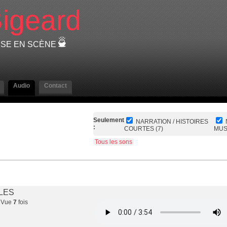
igeard
EUSE EN SCÈNE
Audio
Contact
Seulement
NARRATION / HISTOIRES
:
COURTES (7)
MUS
Tous les sons
ILES
 Vue
7
fois