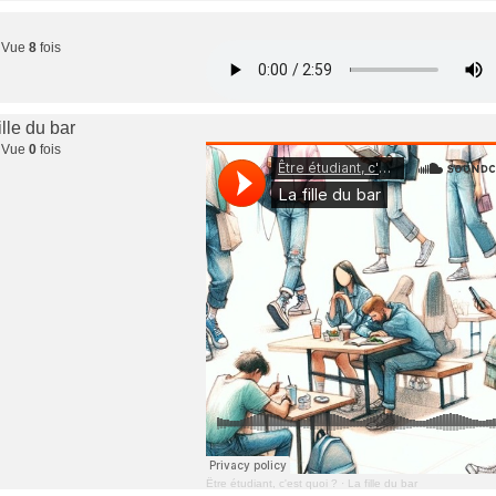
 Vue
8
fois
ille du bar
 Vue
0
fois
Être étudiant, c'est quoi ?
·
La fille du bar