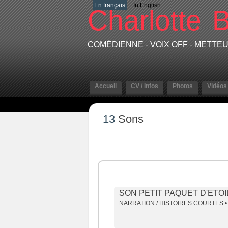
En français
In English
Charlotte
B
COMÉDIENNE - VOIX OFF - METT
Accueil
CV / Infos
Photos
Vidéos
13
Sons
SON PETIT PAQUET D'ETO
NARRATION / HISTOIRES COURTES •