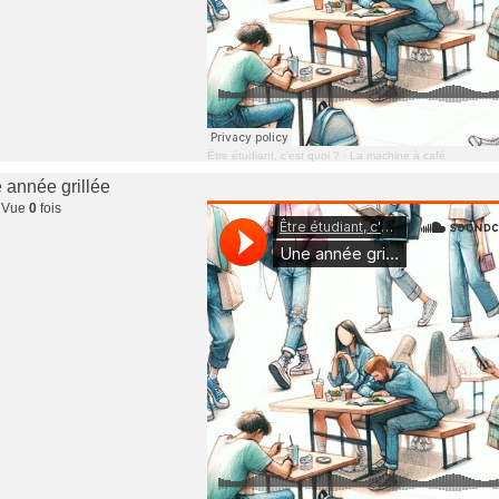
Être étudiant, c'est quoi ?
·
La machine à café
e année grillée
 Vue
0
fois