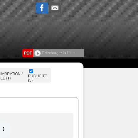
PDF
Télécharger la fiche
NARRATION /
PUBLICITE
EE (1)
(5)