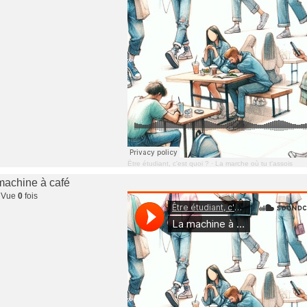
Être étudiant, c'est quoi ?
·
La marche où tu t'assois
 machine à café
 Vue
0
fois